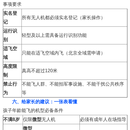
事项要求
实名登
所有无人机都必须实名登记（家长操作）
记
运行识
轻型及以上需具备运行识别功能
别
适飞空
只能在适飞空域内飞（北京全域需申请）
域
高度限
真高不超过120米
制
禁止行
不能飞人群、不能拍军事设施、不能干扰公共秩序
为
等
六、给家长的建议：一张表看懂
孩子年龄能飞的机型必备条件
不满8岁
仅限
微型
无人机
必须有成年人在场指导
微型