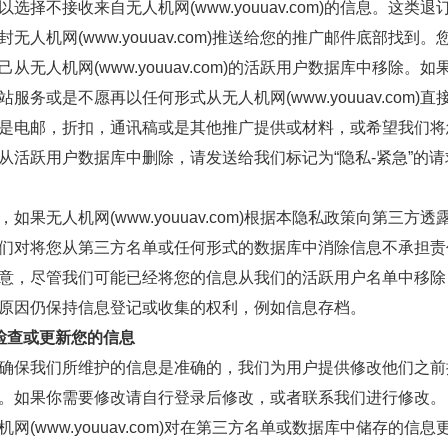
以选择不接收来自
无人机网(www.youuav.com)
的信息。这类退
封
无人机网(www.youuav.com)
推送给您的推广邮件底部找到。
己从
无人机网(www.youuav.com)
的活跃用户数据库中移除。如
站服务或是不愿再以任何形式从
无人机网(www.youuav.com)
直
是电邮，折扣，通讯稿或是其他推广提供或材料，或希望我们将
从活跃用户数据库中删除，请发送给我们标记为“隐私-紧急”的
，如果
无人机网(www.youuav.com)
根据本隐私政策向第三方透
们对将您从第三方名单或任何形式的数据库中消除信息不承担责
意，尽管我们可能已经将您的信息从我们的活跃用户名单中移除
原因仍保持信息登记或收集的权利，例如信息存档。
检查或更新您的信息
确保我们所维护的信息是准确的，我们为用户提供修改他们之前
。如果你需要修改请自行登录后修改，或者联系我们进行修改。
网(www.youuav.com)
对在第三方名单或数据库中储存的信息