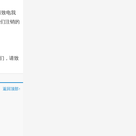
，请致电我
知我们注销的
们，
请致
返回顶部↑