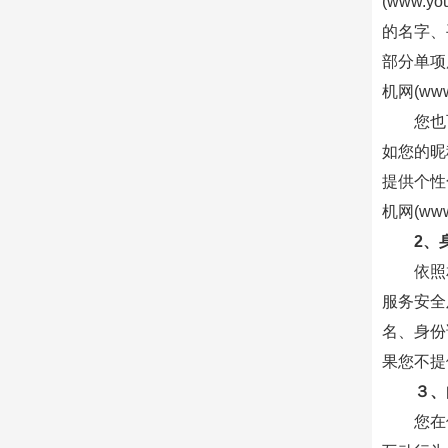
(www.
的名字、
部分单项
机网(ww
您也
如您的昵
提供个性
机网(ww
2、
依照
服务安全
名、身份
果您不提
３、
您在