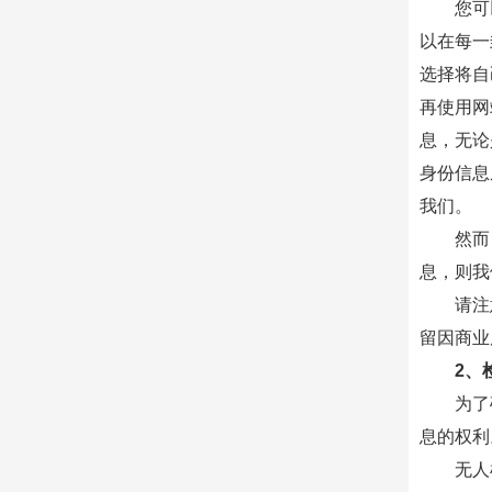
您可
以在每一
选择将自
再使用网
息，无论
身份信息
我们。
然而
息，则我
请注
留因商业
2、
为了
息的权利
无人机