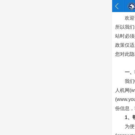
欢迎
所以我们
站时必须
政策仅适
您对此隐
一、
我们
人机网(w
(www.
份信息，
1、
为便