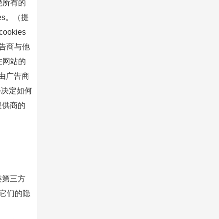
绝所有的
es。（提
kies
广告商与他
在网站的
将由广告商
会决定如何
提供商的
类第三方
它们的隐