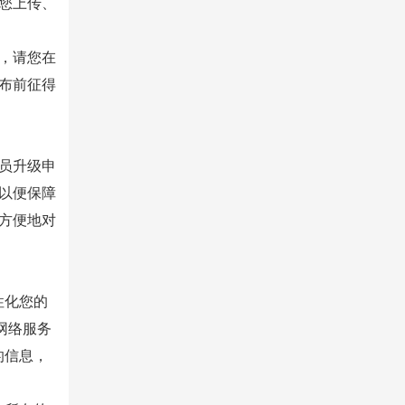
您上传、
，请您在
布前征得
员升级申
以便保障
方便地对
性化您的
网络服务
的信息，