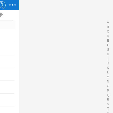
牌
A
B
C
D
E
F
G
H
I
J
K
L
M
N
O
P
Q
R
S
T