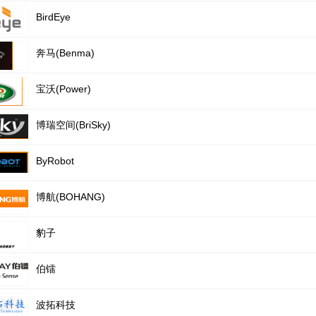
BirdEye
奔马(Benma)
宝沃(Power)
博瑞空间(BriSky)
ByRobot
博航(BOHANG)
豹子
伯镭
波拓科技