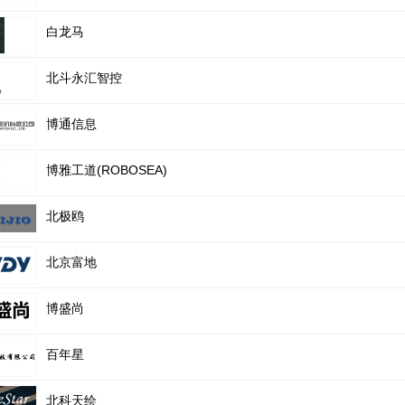
白龙马
北斗永汇智控
博通信息
博雅工道(ROBOSEA)
北极鸥
北京富地
博盛尚
百年星
北科天绘