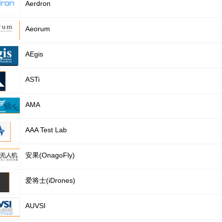
Aerdron
Aeorum
AEgis
ASTi
AMA
AAA Test Lab
安果(OnagoFly)
爱将士(iDrones)
AUVSI