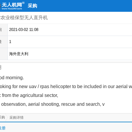
采购
-2农业植保型无人直升机
间
2021-03-02 11:08
量
1
海外意大利
明
od morning.
oking for new uav / rpas helicopter to be included in our aerial 
from the agricultural sector,
, observation, aerial shooting, rescue and search, v
采购
采购详情
注册