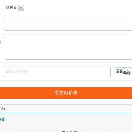
请选择
言
产品
注册