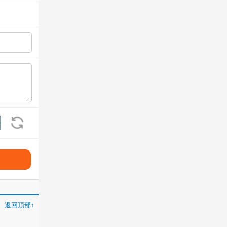
看不清?换一张
返回顶部↑