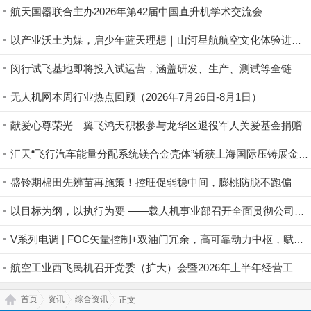
航天国器联合主办2026年第42届中国直升机学术交流会
以产业沃土为媒，启少年蓝天理想｜山河星航航空文化体验进行中
闵行试飞基地即将投入试运营，涵盖研发、生产、测试等全链条丨低空应用
无人机网本周行业热点回顾（2026年7月26日-8月1日）
献爱心尊荣光｜翼飞鸿天积极参与龙华区退役军人关爱基金捐赠
汇天“飞行汽车能量分配系统镁合金壳体”斩获上海国际压铸展金奖铸件荣誉
盛铃期棉田先辨苗再施策！控旺促弱稳中间，膨桃防脱不跑偏
以目标为纲，以执行为要 ——载人机事业部召开全面贯彻公司半年度会议精神暨重点工作攻坚部署会
V系列电调 | FOC矢量控制+双油门冗余，高可靠动力中枢，赋能行业无人机稳定作业
航空工业西飞民机召开党委（扩大）会暨2026年上半年经营工作会
首页
资讯
综合资讯
正文