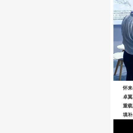
怀来
卓翼
重载
填补