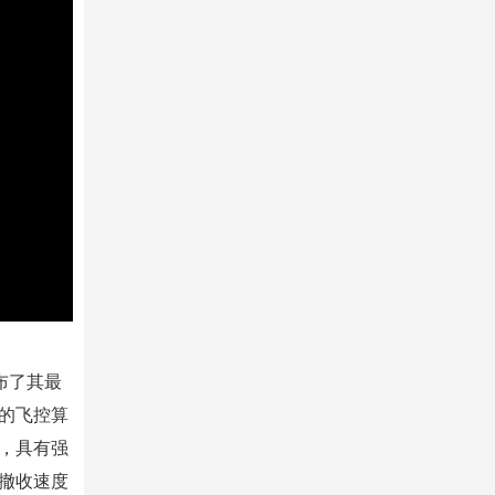
布了其最
进的飞控算
，具有强
撤收速度