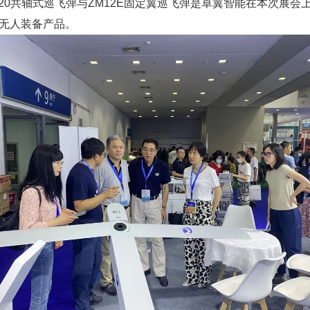
120共轴式巡飞弹与ZM12E固定翼巡飞弹是卓翼智能在本次展会
无人装备产品。