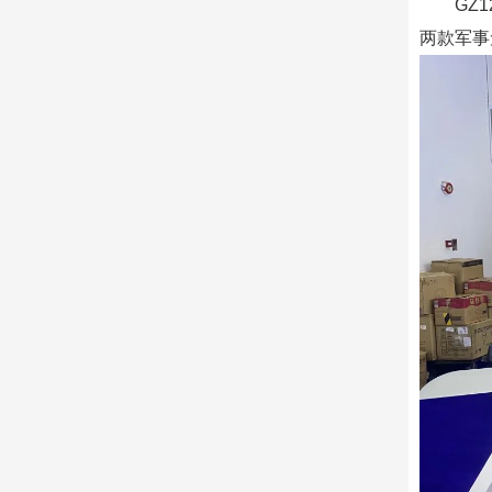
GZ
两款军事