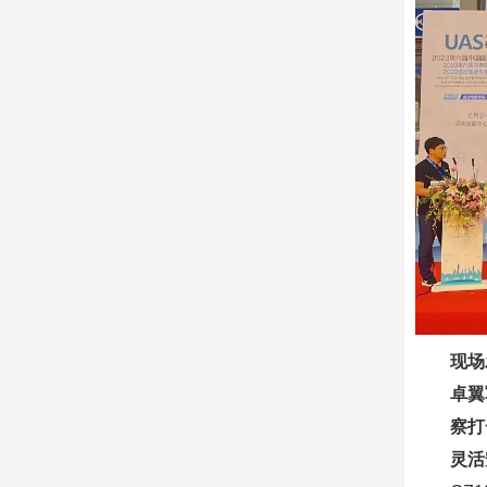
现场
卓翼
察打
灵活