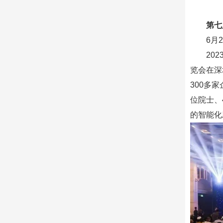
第七
6月
20
览会在深
300多
位院士、
的智能化