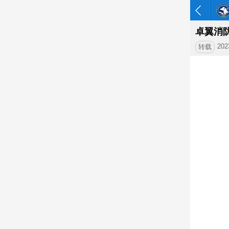
卓翼消
202
转载