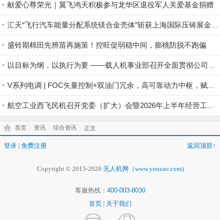
献爱心尊荣光｜翼飞鸿天积极参与龙华区退役军人关爱基金捐赠
汇天“飞行汽车能量分配系统镁合金壳体”斩获上海国际压铸展金奖铸件荣誉
盛铃期棉田先辨苗再施策！控旺促弱稳中间，膨桃防脱不跑偏
以目标为纲，以执行为要 ——载人机事业部召开全面贯彻公司半年度会议精神暨重点工作攻坚部署会
V系列电调 | FOC矢量控制+双油门冗余，高可靠动力中枢，赋能行业无人机稳定作业
航空工业西飞民机召开党委（扩大）会暨2026年上半年经营工作会
首页
资讯
综合资讯
正文
登录
|
免费注册
返回顶部↑
Copyright © 2015-2026
无人机网（www.youuav.com)
客服热线：
400-003-8030
首页
|
关于我们