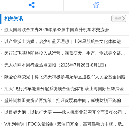
相关资讯
更多
航天国器联合主办2026年第42届中国直升机学术交流会
以产业沃土为媒，启少年蓝天理想｜山河星航航空文化体验进行中
闵行试飞基地即将投入试运营，涵盖研发、生产、测试等全链条丨低空应用
无人机网本周行业热点回顾（2026年7月26日-8月1日）
献爱心尊荣光｜翼飞鸿天积极参与龙华区退役军人关爱基金捐赠
汇天“飞行汽车能量分配系统镁合金壳体”斩获上海国际压铸展金奖铸件荣誉
盛铃期棉田先辨苗再施策！控旺促弱稳中间，膨桃防脱不跑偏
以目标为纲，以执行为要 ——载人机事业部召开全面贯彻公司半年度会议精神暨重点工作攻坚部署会
V系列电调 | FOC矢量控制+双油门冗余，高可靠动力中枢，赋能行业无人机稳定作业