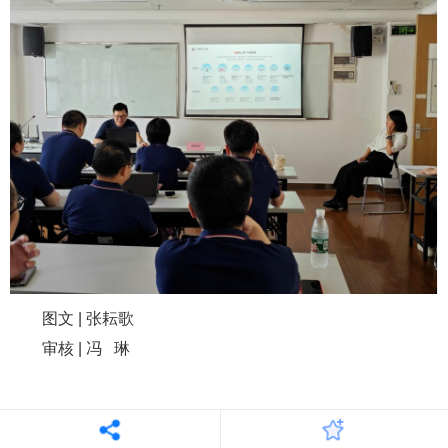
图文 | 张耘歌
审核 | 冯 琳