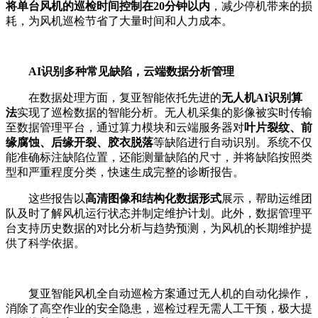
将单台风机的巡检时间控制在20分钟以内
，减少停机带来的损
耗，为风机巡检节省了大量时间和人力成本。
AI识别多种常见缺陷，云端数据分析管理
在数据处理方面，复亚智能依托先进的
无人机
AI识别算
法
实现了巡检数据的智能分析。无人机采集的影像被实时传输
至数据管理平台，通过算力模块和云端服务器对
叶片裂纹、前
缘腐蚀、后缘开裂、胶衣脱落
等缺陷进行自动识别。系统不仅
能准确标注缺陷位置，还能测量缺陷的尺寸，并将缺陷按照类
型和严重程度分类，快速生成完整的诊断报告。
这些报告以
高清图像和结构化数据形式
展示，帮助运维团
队及时了解风机运行状态并制定维护计划。此外，数据管理平
台支持历史数据的对比分析与趋势预测，为风机的长期维护提
供了科学依据。
复亚智能风机全自动巡检方案通过无人机的自动化操作，
消除了高空作业的安全隐患，巡检过程无需人工干预，极大提