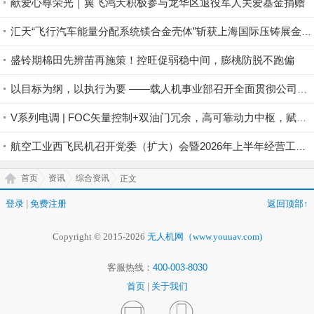
献爱心尊荣光｜翼飞鸿天积极参与龙华区退役军人关爱基金捐赠
汇天“飞行汽车能量分配系统镁合金壳体”斩获上海国际压铸展金奖铸件荣誉
盛铃期棉田先辨苗再施策！控旺促弱稳中间，膨桃防脱不跑偏
以目标为纲，以执行为要 ——载人机事业部召开全面贯彻公司半年度会议精神暨重点工作攻坚部署会
V系列电调 | FOC矢量控制+双油门冗余，高可靠动力中枢，赋能行业无人机稳定作业
航空工业西飞民机召开党委（扩大）会暨2026年上半年经营工作会
首页
资讯
综合资讯
正文
登录
|
免费注册
返回顶部↑
Copyright © 2015-2026
无人机网（www.youuav.com)
客服热线：
400-003-8030
首页
|
关于我们