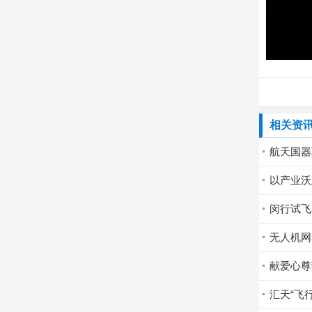
相关资
航天国器
以产业沃
闵行试飞
无人机网
献爱心尊
汇天“飞