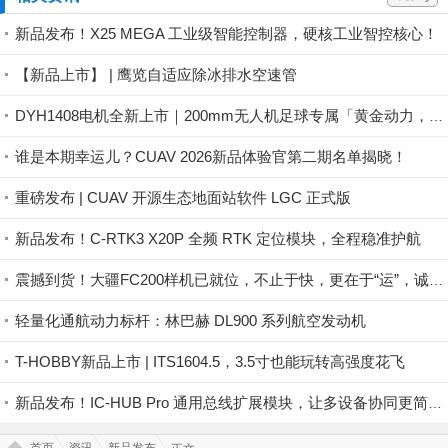
新品发布！X25 MEGA 工业级智能控制器，硬核工业智控核心！
【新品上市】 | 鹰览自适应除冰排水空速管
DYH1408电机全新上市｜200mm无人机足球专属「黄金动力，攻防由我」
谁是本期幸运儿？CUAV 2026新品体验官第二期名单揭晓！
重磅发布 | CUAV 开源生态地面站软件 LGC 正式版
新品发布！C-RTK3 X20P 全频 RTK 定位模块，全程稳准护航
震撼到货！大疆FC200样机已就位，不止于快，更在于“运”，诚邀体验/订购！
轻量化通航动力标杆：林巴赫 DL900 系列航空发动机
T-HOBBY新品上市 | ITS1604.5，3.5寸也能玩转高强度花飞
新品发布！IC-HUB Pro 通用总线扩展模块，让多设备协同更简单