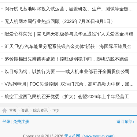
闵行试飞基地即将投入试运营，涵盖研发、生产、测试等全链条丨低空应用
无人机网本周行业热点回顾（2026年7月26日-8月1日）
献爱心尊荣光｜翼飞鸿天积极参与龙华区退役军人关爱基金捐赠
汇天“飞行汽车能量分配系统镁合金壳体”斩获上海国际压铸展金奖铸件荣誉
盛铃期棉田先辨苗再施策！控旺促弱稳中间，膨桃防脱不跑偏
以目标为纲，以执行为要 ——载人机事业部召开全面贯彻公司半年度会议精神暨重点工作攻坚部署会
V系列电调 | FOC矢量控制+双油门冗余，高可靠动力中枢，赋能行业无人机稳定作业
航空工业西飞民机召开党委（扩大）会暨2026年上半年经营工作会
首页
资讯
综合资讯
正文
登录
|
免费注册
返回顶部↑
Copyright © 2015-2026
无人机网（www.youuav.com)