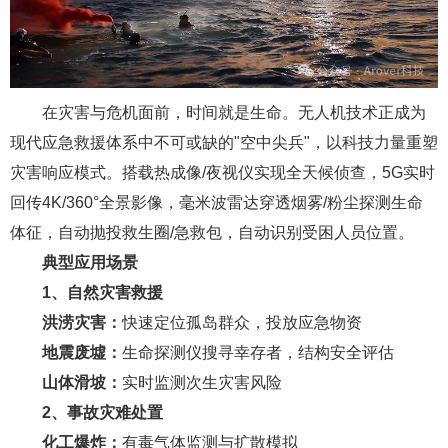
在灾害与危机面前，时间就是生命。无人机技术正成为
现代应急救援体系中不可或缺的"空中尖兵"，以科技力量重塑
灾害响应模式。搭载热成像/夜视仪实现全天候侦查，5G实时
回传4K/360°全景影像，毫米波雷达穿透烟雾/粉尘探测生命
体征，自动抛投救生圈/急救包，自动识别受困人员位置。
典型应用场景
1、自然灾害救援
洪涝灾害：
快速定位孤岛群众，投放应急物资
地震废墟：
生命探测仪搜寻幸存者，结构安全评估
山体滑坡：
实时监测次生灾害风险
2、事故灾难处置
化工爆炸：
有毒气体监测与扩散模拟