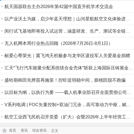
航天国器联合主办2026年第42届中国直升机学术交流会
以产业沃土为媒，启少年蓝天理想｜山河星航航空文化体验进行中
闵行试飞基地即将投入试运营，涵盖研发、生产、测试等全链条丨低空应用
无人机网本周行业热点回顾（2026年7月26日-8月1日）
献爱心尊荣光｜翼飞鸿天积极参与龙华区退役军人关爱基金捐赠
汇天“飞行汽车能量分配系统镁合金壳体”斩获上海国际压铸展金奖铸件荣誉
盛铃期棉田先辨苗再施策！控旺促弱稳中间，膨桃防脱不跑偏
以目标为纲，以执行为要 ——载人机事业部召开全面贯彻公司半年度会议精神暨重点工作攻坚部署会
V系列电调 | FOC矢量控制+双油门冗余，高可靠动力中枢，赋能行业无人机稳定作业
航空工业西飞民机召开党委（扩大）会暨2026年上半年经营工作会
首页
资讯
综合资讯
正文