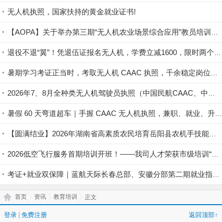
无人机执照，国家扶持的黄金就业证书!
【AOPA】关于举办第三期“无人机农业场景综合应用”教员培训班的通知
退役不退“翼”！凭退伍证报名无人机，学费立减1600，限时两个月！
暑期学习考证正当时，考取无人机 CAAC 执照，千余稳定岗位面向持证人员开放
2026年7、8月全种类无人机驾驶员执照（中国民航CAAC、中国航协ASFC）培训招生
暑假 60 天弯道超车｜手握 CAAC 无人机执照，兼职、就业、升学全拿捏
【圆满结业】2026年湖南省高素质农民培育岳阳县农机手技能提升专题培育班圆满结业
2026低空飞行服务首期培训开班！——我司人才荣获市级培训“优秀学员”称号
考证+就业双保障｜蓝航天际长春总部、安徽分部第二期就业指导课程圆满收官
首页
资讯
教育培训
正文
登录
|
免费注册
返回顶部↑