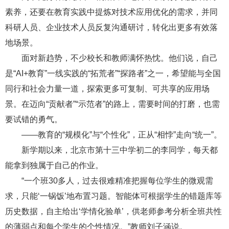
素养，还要在教育实践中提炼对技术应用优化的需求，并同
科研人员、企业技术人员反复沟通研讨，转化出更多有效落
地场景。
面对新趋势，不少校长和教师满怀热忱。他们说，自己
是“AI+教育”一线实践的“拓荒者”“探路者”之一，希望能与全国
同行和社会力量一道，探索更多可复制、可共享的应用场
景。在迈向“贡献者”“示范者”的路上，需要时间的打磨，也需
要试错的勇气。
——教育的“规模化”与“个性化”，正从“相悖”走向“统一”。
新学期以来，北京市第十三中学初二的李同学，每天都
能拿到独属于自己的作业。
“一个班30多人，过去很难精准把握每位学生的微观需
求，只能‘一锅饭’地布置习题。智能体可根据学生的错题库等
历史数据，自主给出‘学情化验单’，供老师参考分析全班共性
的薄弱点和每个学生的个性情况。”教师刘子涵说。