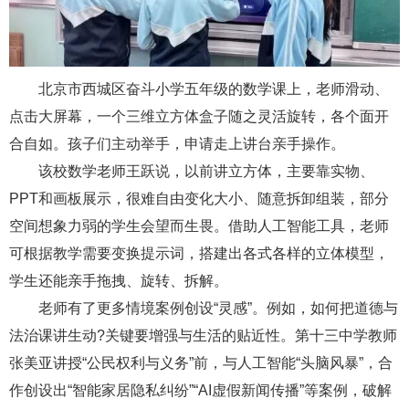
北京市西城区奋斗小学五年级的数学课上，老师滑动、
点击大屏幕，一个三维立方体盒子随之灵活旋转，各个面开
合自如。孩子们主动举手，申请走上讲台亲手操作。
该校数学老师王跃说，以前讲立方体，主要靠实物、
PPT和画板展示，很难自由变化大小、随意拆卸组装，部分
空间想象力弱的学生会望而生畏。借助人工智能工具，老师
可根据教学需要变换提示词，搭建出各式各样的立体模型，
学生还能亲手拖拽、旋转、拆解。
老师有了更多情境案例创设“灵感”。例如，如何把道德与
法治课讲生动?关键要增强与生活的贴近性。第十三中学教师
张美亚讲授“公民权利与义务”前，与人工智能“头脑风暴”，合
作创设出“智能家居隐私纠纷”“AI虚假新闻传播”等案例，破解