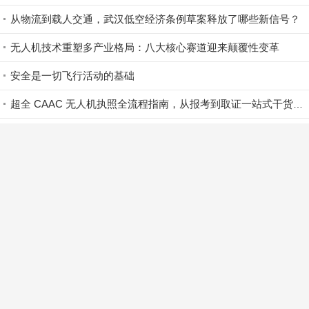
相关资讯
更多
农业无人机：从植保作业工具迭代升级为数字农田核心入口
当无人机在高空结冰，你的作业任务如何不中止？
深度揭秘 ｜ 低空配送航班是如何规划与飞行的？
478.8万架无人机升空：中国低空经济正在进入“下半场”
【零重力·飞行课代表】开栏 | 12 秒之后，飞行如何走进你我的日常？
从物流到载人交通，武汉低空经济条例草案释放了哪些新信号？
无人机技术重塑多产业格局：八大核心赛道迎来颠覆性变革
安全是一切飞行活动的基础