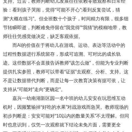
支持。过去，教师判断幼儿发展往往依赖零散观察和日常经
验：看到孩子哭闹，觉得“可能不开心”;看到反复尝试，猜
测“大概在练习”。但全班数十个孩子，时间精力有限，很多细
节转瞬即逝，判断难免停留在“我觉得”“我猜”的模糊地带，教
师往往凭感觉做决定，缺乏客观依据。
而AI的价值在于将幼儿在游戏、运动、表达等活动中的
过程性数据进行系统留存，形成可追溯、可对比的成长轨
迹。这些数据不会直接告诉教师“该怎么做”，但能为专业判断
提供扎实参照，教师可以带着“证据”去观察、分析、支持。这
不是让数据替代判断，而是让每一次教育决策有据可依，让
支持从“可能对”走向“更确定”。
嘉兴一幼南湖新区园一名中班的幼儿安安在玩思维互动
机时，因频繁输掉“好吃的水果”对战游戏而急哭。教师现场的
初步判断是：安安可能对“10以内的数量关系”不太理解。但同
时也意识到，仅凭一次观察就下结论未免片面，需要更全