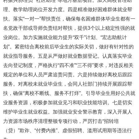
村振兴协理员”“社区助理”等地方基层项目。加大高校管理助
理、教学助理岗位开发力度。四是精准做好困难群体就业帮
扶。落实“一对一”帮扶责任，确保每名困难群体毕业生都有一
名党政干部或导师负责结对帮扶，提供3个以上稳定性强的就
业岗位。加力实施就业能力提升“双千”计划、“宏志助航计
划”。紧密结合离校前后毕业生的实际关切，做好有针对性的
就业指导服务。五是从严做好就业数据登记。认真落实毕业
去向登记制度，严格执行“四不准”“三不得”要求，对违反相关
规定的单位和人员严肃追责问责。六是持续做好离校后跟踪
服务。对离校未就业毕业生，会同人社部门持续开展跟踪帮
扶，确保“离校不断线、服务不打烊”。引导毕业生用好公共就
业服务资源，积极参加就业见习和职业技能培训。七是切实
维护毕业生就业权益。加强就业安全警示教育，深入开展人
力资源市场秩序清理整顿专项行动，严厉打击“招转培
（贷）”欺诈、“付费内推”、虚假招聘、滥用试用期等违法行