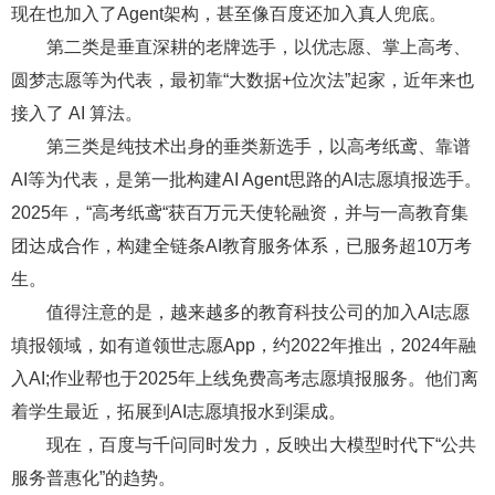
现在也加入了Agent架构，甚至像百度还加入真人兜底。
第二类是垂直深耕的老牌选手，以优志愿、掌上高考、
圆梦志愿等为代表，最初靠“大数据+位次法”起家，近年来也
接入了 AI 算法。
第三类是纯技术出身的垂类新选手，以高考纸鸢、靠谱
AI等为代表，是第一批构建AI Agent思路的AI志愿填报选手。
2025年，“高考纸鸢“获百万元天使轮融资，并与一高教育集
团达成合作，构建全链条AI教育服务体系，已服务超10万考
生。
值得注意的是，越来越多的教育科技公司的加入AI志愿
填报领域，如有道领世志愿App，约2022年推出，2024年融
入AI;作业帮也于2025年上线免费高考志愿填报服务。他们离
着学生最近，拓展到AI志愿填报水到渠成。
现在，百度与千问同时发力，反映出大模型时代下“公共
服务普惠化”的趋势。