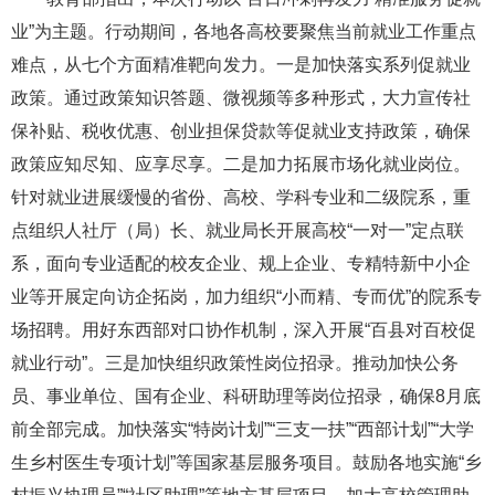
业”为主题。行动期间，各地各高校要聚焦当前就业工作重点
难点，从七个方面精准靶向发力。一是加快落实系列促就业
政策。通过政策知识答题、微视频等多种形式，大力宣传社
保补贴、税收优惠、创业担保贷款等促就业支持政策，确保
政策应知尽知、应享尽享。二是加力拓展市场化就业岗位。
针对就业进展缓慢的省份、高校、学科专业和二级院系，重
点组织人社厅（局）长、就业局长开展高校“一对一”定点联
系，面向专业适配的校友企业、规上企业、专精特新中小企
业等开展定向访企拓岗，加力组织“小而精、专而优”的院系专
场招聘。用好东西部对口协作机制，深入开展“百县对百校促
就业行动”。三是加快组织政策性岗位招录。推动加快公务
员、事业单位、国有企业、科研助理等岗位招录，确保8月底
前全部完成。加快落实“特岗计划”“三支一扶”“西部计划”“大学
生乡村医生专项计划”等国家基层服务项目。鼓励各地实施“乡