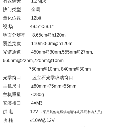
有效像素 1.2Mpx
快门类型 全局
量化位数 12bit
视 场 49.5°×38.1°
地面分辨率 8.65cm@h120m
覆盖宽度 110m×83m@h120m
光谱通道 450nm@30nm,555nm@27nm,
660nm@22nm,720nm@10nm,
750nm@10nm, 840nm@30nm
光学窗口 蓝宝石光学玻璃窗口
主机尺寸 ≤80mm×75mm×55mm
主机重量 ≤280g
安装接口 4×M3
供 电 12V
（采用其他电压供电请详询禹辰市场人员）
功 耗 ≤10W@12V