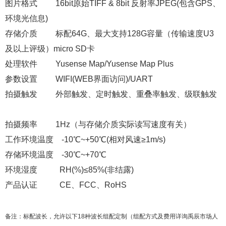
图片格式 16bit原始TIFF & 8bit 反射率JPEG(包含GPS、
环境光信息)
存储介质 标配64G、最大支持128G容量（传输速度U3
及以上评级）micro SD卡
处理软件 Yusense Map/Yusense Map Plus
参数设置 WIFI(WEB界面访问)/UART
拍摄触发 外部触发、定时触发、重叠率触发、级联触发
拍摄频率 1Hz（与存储介质实际读写速度有关）
工作环境温度 -10℃~+50℃(相对风速≥1m/s)
存储环境温度 -30℃~+70℃
环境湿度 RH(%)≤85%(非结露)
产品认证 CE、FCC、RoHS
备注：标配波长，允许以下18种波长组配定制（组配方式及费用详询禹辰市场人