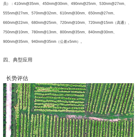
员）：410nm@35nm、450nm@30nm、490nm@25nm、530nm@27nm、
555nm@27nm、570nm@32nm、610nm@30nm、650nm@27nm、
660nm@22nm、680nm@25nm、720nm@10nm、720nm@15nm（高通）、
750nm@10nm、780nm@13nm、800nm@35nm、840nm@30nm、
900nm@35nm、940nm@35nm（公差±5nm）。
四、典型应用
长势评估