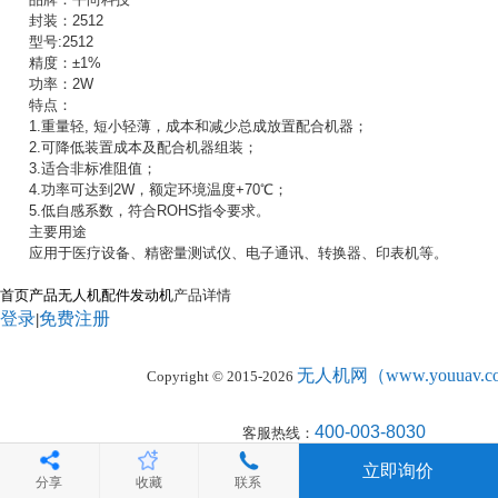
封装：2512
型号:2512
精度：±1%
功率：2W
特点：
1.重量轻, 短小轻薄，成本和减少总成放置配合机器；
2.可降低装置成本及配合机器组装；
3.适合非标准阻值；
4.功率可达到2W，额定环境温度+70℃；
5.低自感系数，符合ROHS指令要求。
主要用途
应用于医疗设备、精密量测试仪、电子通讯、转换器、印表机等。
首页
产品
无人机配件
发动机
产品详情
登录
免费注册
|
无人机网（www.youuav.co
Copyright © 2015-2026
400-003-8030
客服热线：
首页
关于我们
|
立即询价
分享
收藏
联系
电脑版
触屏版