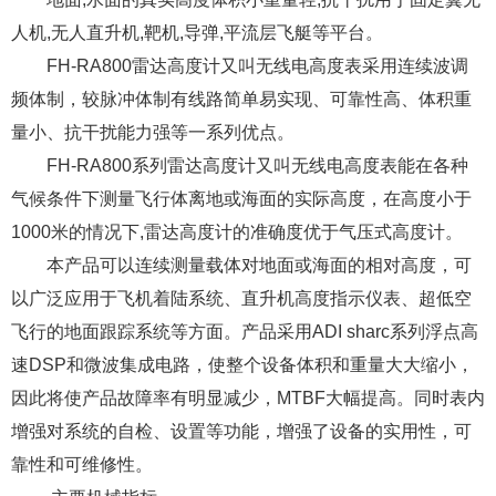
人机,无人直升机,靶机,导弹,平流层飞艇
等平台。
FH-RA800雷达高度计又叫无线电高度表采用连续波调
频体制，较脉冲体制有线路简单易实现、可靠
性高、体积重
量小、抗干扰能力强等一系列优点。
FH-RA800系列雷达高度计又叫无线电高度表能在各种
气候条件下测量飞行体离地或海面的实际高度
，在高度小于
1000米的情况下,雷达高度计的准确度优于气压式高度计。
本产品可以连续测量载体对地面或海面的相对高度，可
以广泛应用于飞机着陆系统、直升机高度指
示仪表、超低空
飞行的地面跟踪系统等方面。产品采用ADI sharc系列浮点高
速DSP和微波集成电路
，使整个设备体积和重量大大缩小，
因此将使产品故障率有明显减少，MTBF大幅提高。同时表内
增
强对系统的自检、设置等功能，增强了设备的实用性，可
靠性和可维修性。