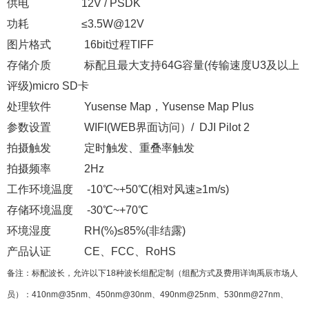
供电 12V / PSDK
功耗 ≤3.5W@12V
图片格式 16bit过程TIFF
存储介质 标配且最大支持64G容量(传输速度U3及以上
评级)micro SD卡
处理软件 Yusense Map，Yusense Map Plus
参数设置 WIFI(WEB界面访问）/ DJI Pilot 2
拍摄触发 定时触发、重叠率触发
拍摄频率 2Hz
工作环境温度 -10℃~+50℃(相对风速≥1m/s)
存储环境温度 -30℃~+70℃
环境湿度 RH(%)≤85%(非结露)
产品认证 CE、FCC、RoHS
备注：标配波长，允许以下18种波长组配定制（组配方式及费用详询禹辰市场人
员）：410nm@35nm、450nm@30nm、490nm@25nm、530nm@27nm、