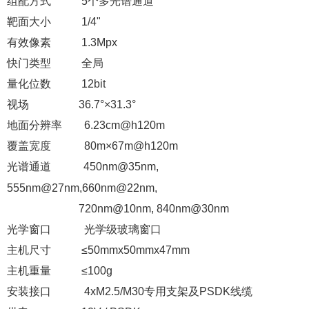
组配方式 5个多光谱通道
靶面大小 1/4"
有效像素 1.3Mpx
快门类型 全局
量化位数 12bit
视场 36.7°×31.3°
地面分辨率 6.23cm@h120m
覆盖宽度 80m×67m@h120m
光谱通道
450nm@35nm,
555nm@27nm,660nm@22nm,
720nm@10nm, 840nm@30nm
光学窗口 光学级玻璃窗口
主机尺寸 ≤50mmx50mmx47mm
主机重量
≤100g
安装接口 4xM2.5/M30专用支架及PSDK线缆