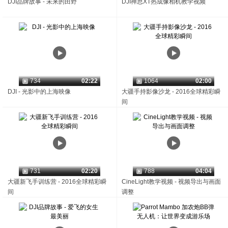
DJI品牌故事 - 未来的田野
DJI禅思XT热成像相机教学视频
734
02:22
1064
02:00
DJI - 光影中的上海映像
大疆手持影像沙龙 - 2016全球精彩瞬
间
731
02:20
788
04:04
大疆新飞手训练营 - 2016全球精彩瞬
CineLight教学视频 - 视频导出与画面
间
调整