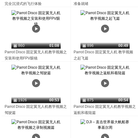
完全沉浸式的飞行体验
准备就绪
860
01:08
896
00:49
Parrot Disco 固定翼无人机教学视频之
Parrot Disco 固定翼无人机 教学视频
安装和使用FPV眼镜
之起飞篇
1926
00:53
875
00:54
Parrot Disco 固定翼无人机教学视频之
Parrot Disco 固定翼无人机教学视频之
驾驶篇
返航和着陆篇