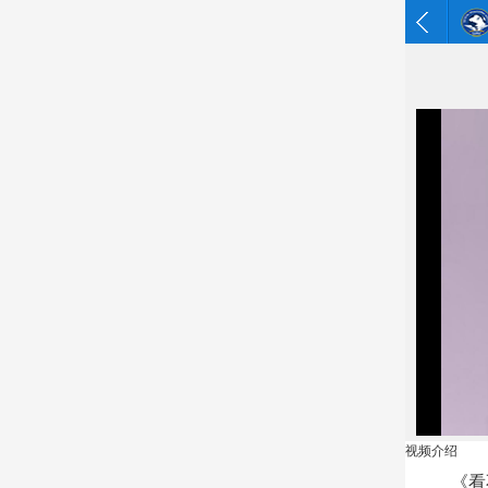
视频介绍
《看