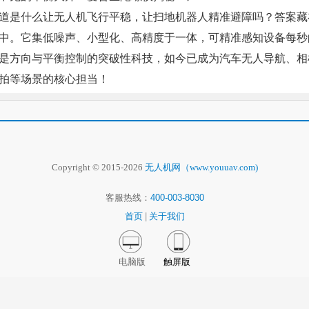
道是什么让无人机飞行平稳，让扫地机器人精准避障吗？答案藏
中。它集低噪声、小型化、高精度于一体，可精准感知设备每秒
是方向与平衡控制的突破性科技，如今已成为汽车无人导航、相
拍等场景的核心担当！
Copyright © 2015-2026
无人机网（www.youuav.com)
客服热线：
400-003-8030
首页
|
关于我们
电脑版
触屏版