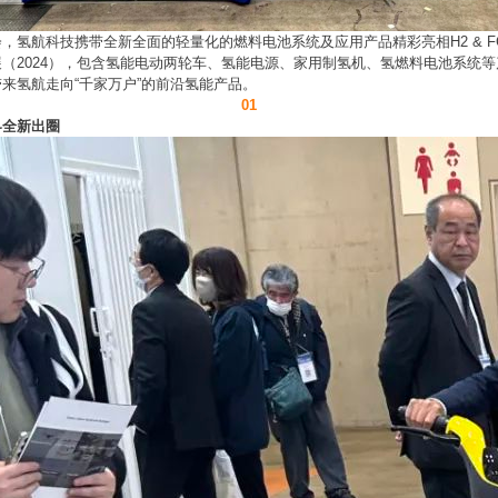
，氢航科技携带全新全面的轻量化的燃料电池系统及应用产品精彩亮相H2 & FC
（2024），包含氢能电动两轮车、氢能电源、家用制氢机、
氢燃料电池
系统等
来氢航走向“千家万户”的前沿氢能产品。
0
1
界
全新出圈