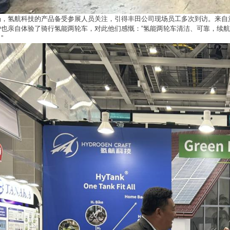
场，氢航科技的产品备受参展人员关注，引得丰田公司现场员工多次到访。来自
户也亲自体验了骑行氢能两轮车，对此他们感慨：“氢能两轮车清洁、可靠，续
”