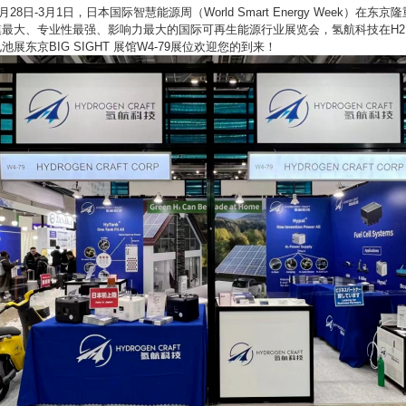
年2月28日-3月1日，日本国际智慧能源周
（
World Smart Energy Week）在
模最大、专业性最强、影响力最大的国际可再生能源行业展览会，
氢航科技
在H2
电池展东京
BIG SIGHT 展馆
W4-79展位欢迎您的到来！