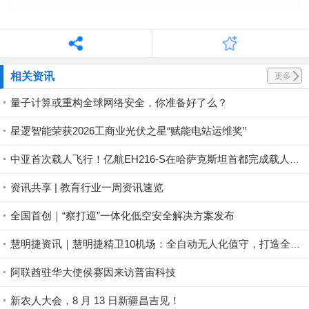
相关资讯
更多
量子计算或重构全球网络安全，你准备好了么？
星逻智能荣获2026工商业光伏之星“赋能电站运维奖”
中亚首次载人飞行！亿航EH216-S在哈萨克斯坦首都完成载人首飞
资讯共享 | 教育行业一周资讯速览
全国首创｜“察打巡”一体化低空安全解决方案发布
慧明捷资讯｜慧明捷精卫10机场：全自动无人化值守，打造全域自组网查打一体低空巡检新范式
阿联酋驻华大使侯赛因来访普宙科技
新农人大会，8 月 13 日新疆昌吉见！