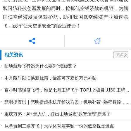
和国防科技创新发展的同时，抢抓低空经济战略机遇，为我
国低空经济发展保驾护航，助推我国低空经济产业加速腾
飞，践行“让天空更安全”的企业使命！
相关资讯
更多
陆地航母飞行器为什么要6个螺旋桨？
本月限时以旧换新优惠，最高可享双份万元补贴
百小时高强度飞行，谁是七月王牌飞手 TOP1？极目 J160 王牌飞手第一赛段荣耀揭晓！
慧明捷资讯｜慧明捷虚拟机库解决方案：机动补盲+远程智控，筑牢山林防火安全屏障
重庆万盛：AI+无人机，蹚出山地城市“数智治理”新路子
从单台到三碟齐飞｜大型体育赛事独一份的低空视觉爆点