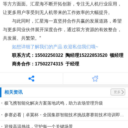
等方方面面。汇星海不断开拓创新，专注无人机行业应用，
让更多用户享受到无人机带来的工作效率的大幅提升。
与此同时，汇星海一直坚持合作共赢的发展道路，希望
与更多同业伙伴展开深度合作，通过双方资源的有效整合，
共发展、共繁荣。
”
如想详细了解我们的产品 欢迎私信我们哦~
联系方式：15502250322 陶经理
15222853520 顿经理
商务合作：17502274315 于经理
相关资讯
更多
极飞携智能化解决方案落地武鸣，助力农场管理升级
参赛必看｜卓翼杯・全国集群智能技术挑战赛赛前技术培训即将开启！
迎接高温挑战，守护每一个关键场景