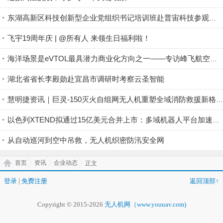
东湖高新区科技创新型企业党组织书记培训班赴普宙科技参观调研
飞宇19周年庆 | @所有人 来领生日福利啦！
海洋场景是eVTOL最具潜力商业化方向之一——专访峰飞航空谢嘉丨低空大咖谈
湖北省省长李殿勋赴宜昌市调研时考察云圣智能
慧明捷资讯｜巨灵-150灭火自组网无人机重塑全域消防救援新格局，硬核空中救险！
以色列XTEND拟通过15亿美元合并上市：多域机器人平台加速规模化
从自动巡河到空中吊救，无人机织密防汛安全网
首页
资讯
企业动态
正文
登录
|
免费注册
返回顶部↑
Copyright © 2015-2026
无人机网（www.youuav.com)