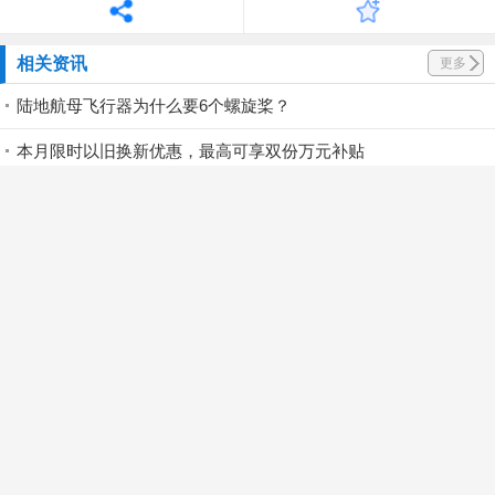
相关资讯
更多
陆地航母飞行器为什么要6个螺旋桨？
本月限时以旧换新优惠，最高可享双份万元补贴
百小时高强度飞行，谁是七月王牌飞手 TOP1？极目 J160 王牌飞手第一赛段荣耀揭晓！
慧明捷资讯｜慧明捷虚拟机库解决方案：机动补盲+远程智控，筑牢山林防火安全屏障
重庆万盛：AI+无人机，蹚出山地城市“数智治理”新路子
从单台到三碟齐飞｜大型体育赛事独一份的低空视觉爆点
地方航标处实战落地｜紫燕F15打造航标智能巡检新范式
高巨创新低空安全产品矩阵：全域监视+重点区域保护，筑牢低空安全防控屏障
极飞携智能化解决方案落地武鸣，助力农场管理升级