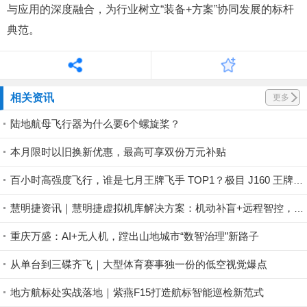
与应用的深度融合，为行业树立“装备+方案”协同发展的标杆
典范。
相关资讯
更多
陆地航母飞行器为什么要6个螺旋桨？
本月限时以旧换新优惠，最高可享双份万元补贴
百小时高强度飞行，谁是七月王牌飞手 TOP1？极目 J160 王牌飞手第一赛段荣耀揭晓！
慧明捷资讯｜慧明捷虚拟机库解决方案：机动补盲+远程智控，筑牢山林防火安全屏障
重庆万盛：AI+无人机，蹚出山地城市“数智治理”新路子
从单台到三碟齐飞｜大型体育赛事独一份的低空视觉爆点
地方航标处实战落地｜紫燕F15打造航标智能巡检新范式