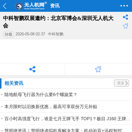
资讯
中科智鹏双展邀约：北京军博会&深圳无人机大
会
2026-05-08 02:37
中科智鹏
转载
相关资讯
更多
陆地航母飞行器为什么要6个螺旋桨？
本月限时以旧换新优惠，最高可享双份万元补贴
百小时高强度飞行，谁是七月王牌飞手 TOP1？极目 J160 王牌飞手第一赛段荣耀揭晓！
慧明捷资讯｜慧明捷虚拟机库解决方案：机动补盲+远程智控，筑牢山林防火安全屏障