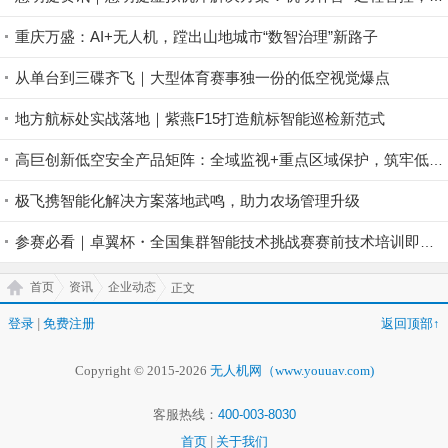
重庆万盛：AI+无人机，蹚出山地城市“数智治理”新路子
从单台到三碟齐飞｜大型体育赛事独一份的低空视觉爆点
地方航标处实战落地｜紫燕F15打造航标智能巡检新范式
高巨创新低空安全产品矩阵：全域监视+重点区域保护，筑牢低空安全防控屏障
极飞携智能化解决方案落地武鸣，助力农场管理升级
参赛必看｜卓翼杯・全国集群智能技术挑战赛赛前技术培训即将开启！
首页
资讯
企业动态
正文
登录
|
免费注册
返回顶部↑
Copyright © 2015-2026
无人机网（www.youuav.com)
客服热线：
400-003-8030
首页
|
关于我们