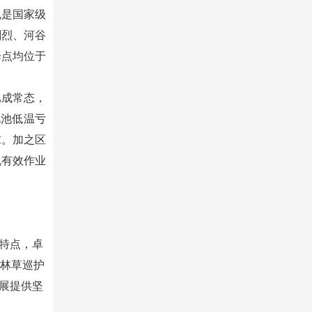
也是国家级
剧烈、河谷
降点均位于
。
已成常态，
电池低温亏
求。加之区
机有效作业
特点，卓
林草巡护
展提供坚