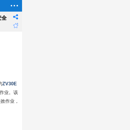
安全
的
ZV30E
作业。该
高效作业，