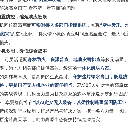
解决高空画面“看不清、看不懂”的问题。
前置防控，缩短响应链条
机回传高清画面可
实时接入多部门指挥系统
，实现
“空中发现、
跟踪”
的空地协同，将火情扑救的响应时间压缩至最短，最大限
损失。
一机多用，降低综合成本
30E可灵活适配
森林防火、资源普查、地质灾害排查
等多元场景，
率，为地方相关部门提供高效、经济的
一体化解决方案。
的森林与草原，是高原的生态命脉。
守护这片绿水青山，既是践
略，更是国产无人机企业的责任担当
。ZV30E以针对性的高原
的实战表现，用科技力量为甘孜新龙的森林草原巡护筑起坚固的
来，卓翼智能将在
“以AI定义无人装备，以柔性制造重塑国防工业
持续深耕行业应用，打磨产品与解决方案，携手各方力量，以国
原这片高天厚土，助力高原生态保护持续走深走实。