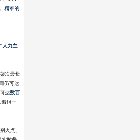
、精准的
“人力主
架次最长
时间仍可达
可达
数百
人编组一
识别火点、
息实时叠