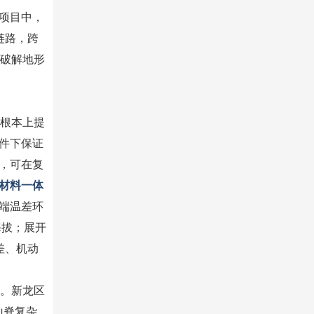
项目中，
链路，跨
破解地形
根本上提
件下保证
，可在复
材料一体
端温差环
海拔；展开
差、机动
出。新龙区
山脊复杂