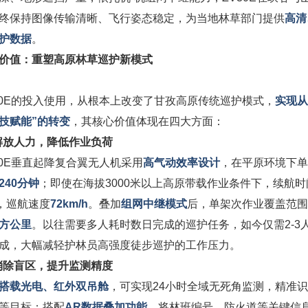
终保持图像传输清晰、飞行姿态稳定，为当地林草部门提供
高清
护数据
。
价值：重塑高原林草巡护新模式
30E的投入使用，从根本上改变了甘孜高原传统巡护模式，
实现从
科技赋能”的转变
，其核心价值体现在四大方面：
解放人力，降低作业负荷
30E垂直起降复合翼无人机采用
高气动效率设计
，在平原环境下单
240分钟
；即使在海拔3000米以上高原带载作业条件下，续航
，巡航速度
72km/h
。叠加
组网中继模式
后，单架次作业覆盖范围
方公里
。以往需要多人耗时数日完成的巡护任务，如今仅需2-3
成，大幅减轻护林员高强度徒步巡护的工作压力。
消除盲区，提升监测精度
搭载光电、红外双吊舱
，可实现24小时全域无死角监测，精准
等目标；搭配
AR数据叠加功能
，将林班编号、防火道等关键信