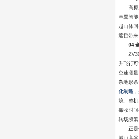
高原
卓翼智能
越山体回
遮挡带来
04
ZV
升飞行可
空速测量
杂地形条
化制造
，
境。整机
撤收时间
转场频繁
正是
域山高谷