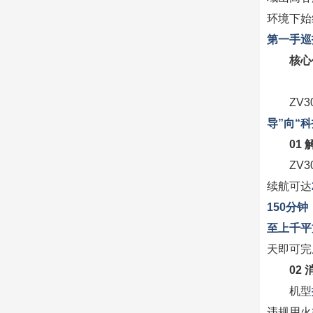
环境下始
第一手巡
核心
ZV
导”向“
01
ZV
续航可达
150分钟
至上千平
天即可完
02
机型
违规用火