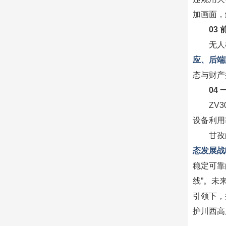
加画面，
03
无人
应、后端
态与财产
04
ZV
设备利用
甘孜
态发展战
稳定可靠
线”。未
引领下，
护川西高