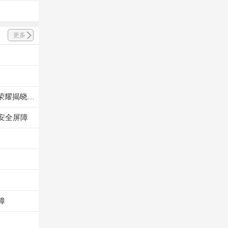
更多
百小时高强度飞行，谁是七月王牌飞手 TOP1？极目 J160 王牌飞手第一赛段荣耀揭晓！
安全屏障
障