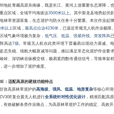
州地处青藏高原东南缘，既是长江、黄河上游重要生态屏障，
重点区域，全域平均海拔达
3500米以上
。其中新龙县地势起伏
地林草资源富集，生态巡护与防火任务十分繁重。本次作业起
00米以上
区域，
最高点位达
4
230米
，已逼近常规无人机作业极限
区域气象环境极为复杂，
低气压、低温、强紫外线、突发阵风
阵风达
7级
。常规无人机在此类环境下普遍易出现动力衰减、
姿态失稳、续航大幅衰减等问题，难以满足常态化巡护作业要
峻岭、深切峡谷纵横交错，极易遮挡数传通信信号，导致单架
，进一步增加了巡护难度。
30E：适配高原的硬核功能特点
甘孜高原林草巡护的
高海拔、强风、低温、地形复杂
等核心环境
ZV30E复合翼无人机进行
全系统针对性优化设计
，精准匹配高原
，有效破解各类作业痛点，为高原林草巡护工作的稳定、高效开