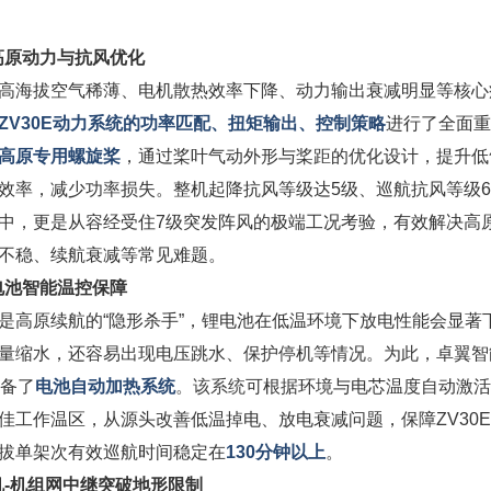
高原动力与抗风优化
高海拔空气稀薄、电机散热效率下降、动力输出衰减明显等核心
ZV30E动力系统的功率匹配、扭矩输出、控制策略
进行了全面重
高原专用螺旋桨
，通过桨叶气动外形与桨距的优化设计，提升低
效率，减少功率损失。整机起降抗风等级达5级、巡航抗风等级
中，更是从容经受住7级突发阵风的极端工况考验，有效解决高
不稳、续航衰减等常见难题。
电池智能温控保障
是高原续航的“隐形杀手”，锂电池在低温环境下放电性能会显著
量缩水，还容易出现电压跳水、保护停机等情况。为此，卓翼智
配备了
电池自动加热系统
。该系统
可根据环境与电芯温度自动激活
佳工作温区，从源头改善低温掉电、放电衰减问题，保障ZV30
拔单架次有效巡航时间稳定在
130分钟以上
。
机-机组网中继突破地形限制