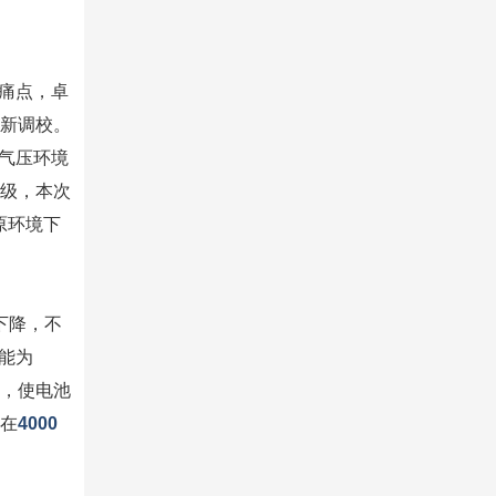
痛点，卓
新调校。
气压环境
6级，本次
原环境下
下降，不
能为
，使电池
E在
4000