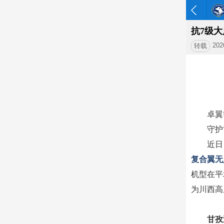
抗7级大
202
转载
卓翼
守护
近日
复合翼无
机型在平
为川西高
甘
孜