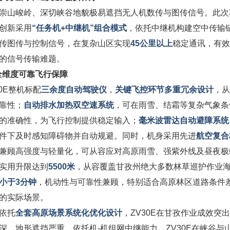
崇山峻岭、深切峡谷地貌极易遮挡无人机数传与图传信号。此次
创新采用
“任务机+中继机”组合模式
，依托中继机构建空中传输
传图传与控制信号，在复杂山区实现
45公里以上
稳定通讯，有效
的信号传输难题。
全维度可靠飞行保障
30E整机标配
三余度自动驾驶仪
，
关键飞控环节多重冗余设计
，从
靠性；
自动排水加热双空速系统
，可在雨雪、结霜等复杂气象条
的准确性，为飞行控制提供稳定输入；
毫米波雷达自动避障系统
件下及时感知障碍物并自动规避。同时，机身采用先进
航空复合
兼顾高强度与轻量化，可从容应对高原雨雪、强紫外线及昼夜极
实用升限达到
5500米
，从容覆盖甘孜州绝大多数林草巡护作业
小于3分钟
，机动性与可靠性兼顾，特别适合高原林区道路条件
的实际场景。
依托
全套高原场景系统化优化设计
，ZV30E在甘孜作业成效突
深、地形遮挡严重，依托机-机组网中继能力，ZV30E在峡谷与