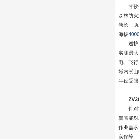
甘孜
森林防火
狭长，两
海拔
40
巡护
实测最大
电、飞行
域内崇山
半径受限
ZV
针对
翼智能对
作业需求
实保障。