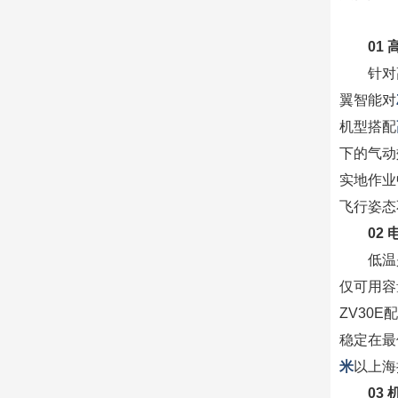
01
针对
翼智能对
机型搭配
下的气动
实地作业
飞行姿态
02
低温
仅可用容
ZV30E
稳定在最
米
以上海
03