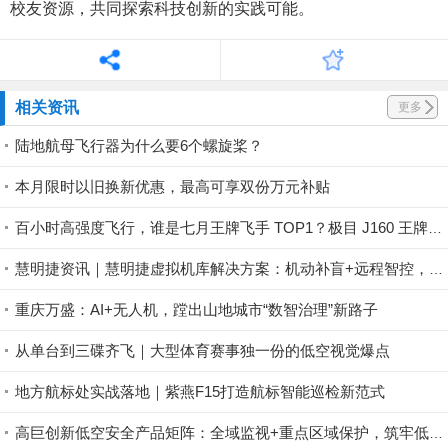
校友资源，共同探索科技创新的实践可能。
相关资讯
更多
陆地航母飞行器为什么要6个螺旋桨？
本月限时以旧换新优惠，最高可享双份万元补贴
百小时高强度飞行，谁是七月王牌飞手 TOP1？极目 J160 王牌飞手第一赛段荣耀揭晓！
慧明捷资讯｜慧明捷虚拟机库解决方案：机动补盲+远程智控，筑牢山林防火安全屏障
重庆万盛：AI+无人机，蹚出山地城市“数智治理”新路子
从单台到三碟齐飞｜大型体育赛事独一份的低空视觉爆点
地方航标处实战落地｜紫燕F15打造航标智能巡检新范式
高巨创新低空安全产品矩阵：全域监视+重点区域保护，筑牢低空安全防控屏障