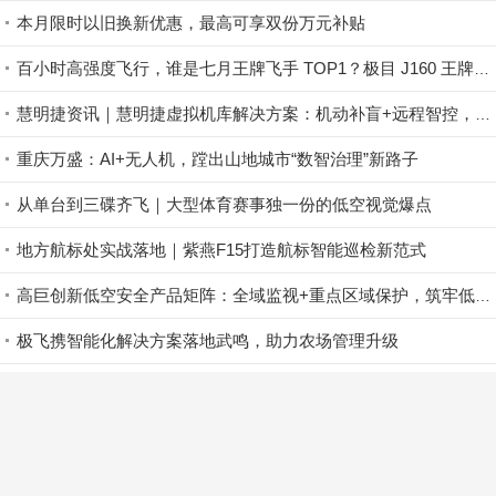
本月限时以旧换新优惠，最高可享双份万元补贴
百小时高强度飞行，谁是七月王牌飞手 TOP1？极目 J160 王牌飞手第一赛段荣耀揭晓！
慧明捷资讯｜慧明捷虚拟机库解决方案：机动补盲+远程智控，筑牢山林防火安全屏障
重庆万盛：AI+无人机，蹚出山地城市“数智治理”新路子
从单台到三碟齐飞｜大型体育赛事独一份的低空视觉爆点
地方航标处实战落地｜紫燕F15打造航标智能巡检新范式
高巨创新低空安全产品矩阵：全域监视+重点区域保护，筑牢低空安全防控屏障
极飞携智能化解决方案落地武鸣，助力农场管理升级
参赛必看｜卓翼杯・全国集群智能技术挑战赛赛前技术培训即将开启！
首页
资讯
企业动态
正文
登录
|
免费注册
返回顶部↑