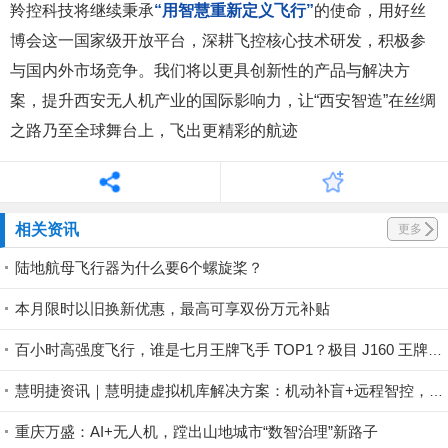
羚控科技将继续秉承
“用智慧重新定义飞行”
的使命，用好丝
博会这一国家级开放平台，深耕飞控核心技术研发，积极参
与国内外市场竞争。我们将以更具创新性的产品与解决方
案，提升西安无人机产业的国际影响力，让“西安智造”在丝绸
之路乃至全球舞台上，飞出更精彩的航迹
相关资讯
更多
陆地航母飞行器为什么要6个螺旋桨？
本月限时以旧换新优惠，最高可享双份万元补贴
百小时高强度飞行，谁是七月王牌飞手 TOP1？极目 J160 王牌飞手第一赛段荣耀揭晓！
慧明捷资讯｜慧明捷虚拟机库解决方案：机动补盲+远程智控，筑牢山林防火安全屏障
重庆万盛：AI+无人机，蹚出山地城市“数智治理”新路子