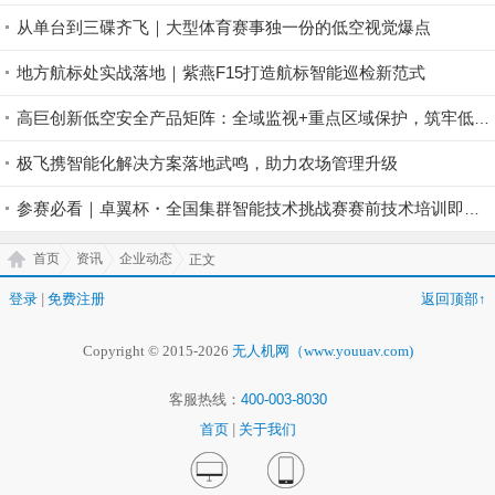
从单台到三碟齐飞｜大型体育赛事独一份的低空视觉爆点
地方航标处实战落地｜紫燕F15打造航标智能巡检新范式
高巨创新低空安全产品矩阵：全域监视+重点区域保护，筑牢低空安全防控屏障
极飞携智能化解决方案落地武鸣，助力农场管理升级
参赛必看｜卓翼杯・全国集群智能技术挑战赛赛前技术培训即将开启！
首页
资讯
企业动态
正文
登录
|
免费注册
返回顶部↑
Copyright © 2015-2026
无人机网（www.youuav.com)
客服热线：
400-003-8030
首页
|
关于我们