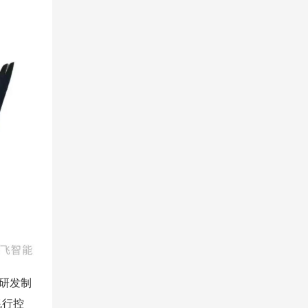
研发制
飞行控