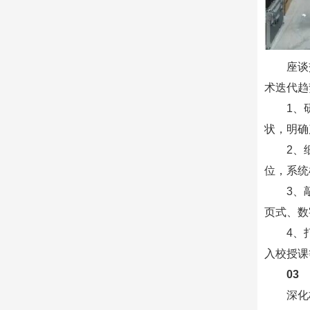
座谈
术迭代趋
1、
状，明确
2、
位，系统
3、
页式、数
4、
入校授课
03
深化