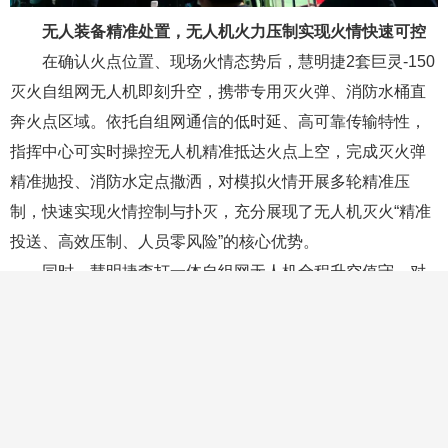
无人装备精准处置，无人机火力压制实现火情快速可控
在确认火点位置、现场火情态势后，慧明捷2套巨灵-150
灭火自组网无人机即刻升空，携带专用灭火弹、消防水桶直
奔火点区域。依托自组网通信的低时延、高可靠传输特性，
指挥中心可实时操控无人机精准抵达火点上空，完成灭火弹
精准抛投、消防水定点撒洒，对模拟火情开展多轮精准压
制，快速实现火情控制与扑灭，充分展现了无人机灭火“精准
投送、高效压制、人员零风险”的核心优势。
同时，慧明捷查打一体自组网无人机全程升空值守，对
整个演练区域开展全域侦查，实时回传火情动态、周边态
势，为指挥中心调整处置策略、把控演练全局提供了全维度
的现场数据支撑。整套无人处置流程衔接紧密、精准高效，
完整呈现了智能化无人装备在森林草原火情处置中的实战价
值，有效解决了传统灭火方式中人员难以抵达高危火点、处