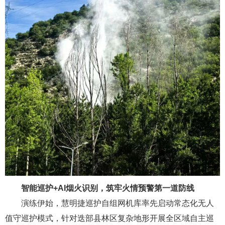
智能巡护+AI烟火识别，筑牢火情预警第一道防线
演练伊始，慧明捷巡护自组网机库率先启动常态化无人
值守巡护模式，针对迭部县林区复杂地形开展全区域自主巡