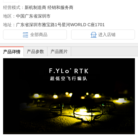
经营模式：
新机制造商 经销和服务商
地区：
中国广东省深圳市
地址：
广东省深圳市雅宝路1号星河WORLD C座1701
全部商品
进入店铺
产品参数
产品图片
产品详情