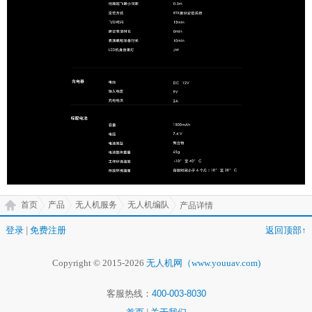
首页
产品
无人机服务
无人机编队
产品详情
登录
|
免费注册
返回顶部↑
Copyright © 2015-2026
无人机网（www.youuav.com)
客服热线：
400-003-8030