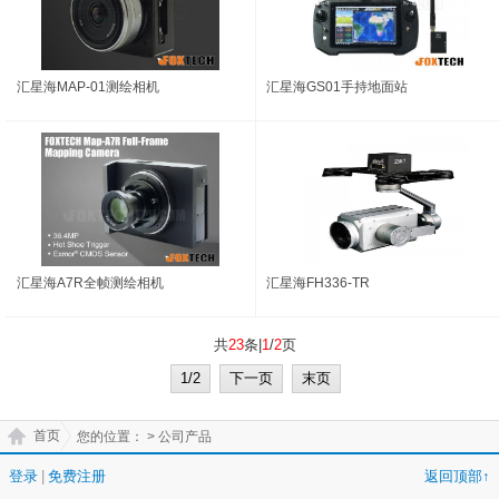
汇星海MAP-01测绘相机
汇星海GS01手持地面站
汇星海A7R全帧测绘相机
汇星海FH336-TR
共
23
条|
1
/
2
页
1/2
下一页
末页
首页
您的位置：
> 公司产品
登录
|
免费注册
返回顶部↑