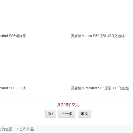
robot S85螺旋桨
觅睿恪Miraro S60原装USB充电线
obot S60 LED灯
觅睿恪Mirarobot S85原装RTF飞控板
共
27
条|
1
/
2
页
1/2
下一页
末页
您的位置：
> 公司产品