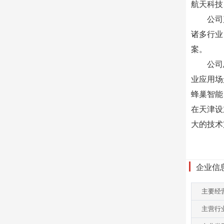
航天科技
公司
诸多行业
案。
公司
业应用场
蜂巢智能
在天津设
大的技术
企业信
主要经
主营行