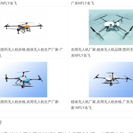
NFLY名飞
广东NFLY名飞
,喷药无人机价格,植保无人机生产厂家-广
农用无人机厂家,植保无人机品牌,喷药无
飞
东NFLY名飞
,喷药无人机价格,农用无人机生产厂家-
植保无人机厂家,农用无人机价格,广东
家-NFLY名飞
介