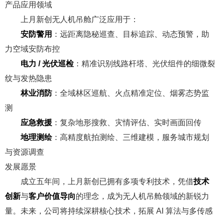
产品应用领域
上月新创无人机吊舱广泛应用于：
安防警用
：远距离隐秘巡查、目标追踪、动态预警，助
力空域安防布控
电力 / 光伏巡检
：精准识别线路杆塔、光伏组件的细微裂
纹与发热隐患
林业消防
：全域林区巡航、火点精准定位、烟雾态势监
测
应急救援
：复杂地形搜救、灾情评估、实时画面回传
地理测绘
：高精度航拍测绘、三维建模，服务城市规划
与资源调查
发展愿景
成立五年间，上月新创已拥有多项专利技术，凭借
技术
创新
与
客户价值导向
的理念，成为无人机吊舱领域的新锐力
量。未来，公司将持续深耕核心技术，拓展 AI 算法与多传感