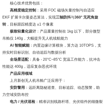
核心技术优势包括：
高精度稳定控制
：采用 FOC 磁场矢量控制与自适应
EKF 扩展卡尔曼姿态算法，实现
三轴防抖
与
360° 无死角旋
转
，目标跟踪精度达 ±1 个像素
极致轻量化设计
：产品重量控制在 1kg 以下，部分微型
吊舱仅 140g，大幅提升无人机续航能力
AI 智能赋能
：内置边缘计算模块，算力达 10TOPS，支
持实时目标识别、自动追踪与数据分析
全场景适配
：具备 - 20°C~85°C 宽温工作能力，抗冲击
性能达 400g，适应复杂恶劣环境
产品应用领域
上月新创无人机吊舱广泛应用于：
安防警用
：远距离隐秘巡查、目标追踪、动态预警，助
力空域安防布控
电力 / 光伏巡检
：精准识别线路杆塔、光伏组件的细微裂