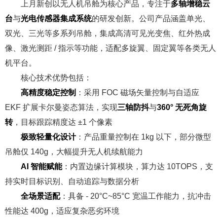
上月新创以无人机吊舱为核心产品，专注于
多轴增稳云
台
与
光电传感器集成系统
的研发创新。公司产品涵盖单光、
双光、三光等多系列吊舱，集成高清可见光变焦、红外热成
像、激光测距 / 指示等功能，适配多旋翼、固定翼等各类无人
机平台。
核心技术优势包括：
高精度稳定控制
：采用 FOC 磁场矢量控制与自适应
EKF 扩展卡尔曼姿态算法，实现
三轴防抖
与
360° 无死角旋
转
，目标跟踪精度达 ±1 个像素
极致轻量化设计
：产品重量控制在 1kg 以下，部分微型
吊舱仅 140g，大幅提升无人机续航能力
AI 智能赋能
：内置边缘计算模块，算力达 10TOPS，支
持实时目标识别、自动追踪与数据分析
全场景适配
：具备 - 20°C~85°C 宽温工作能力，抗冲击
性能达 400g，适应复杂恶劣环境