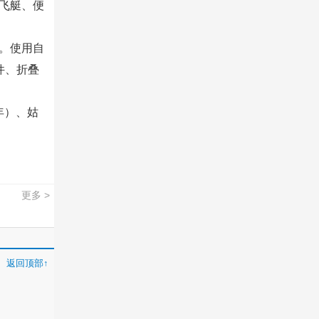
飞艇、便
。使用自
件、折叠
年）、姑
更多 >
返回顶部↑