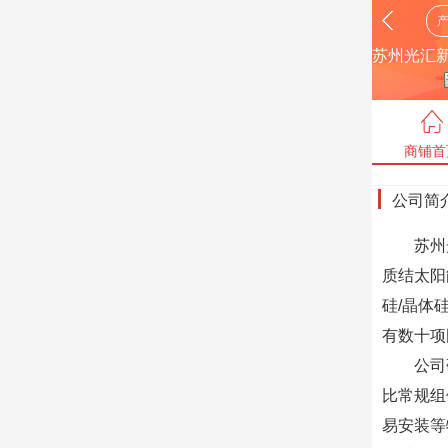
苏州光汇
商铺首
公司简
苏州
质结太阳
硅/晶体
有数十项
公司
比常规组
易安装等