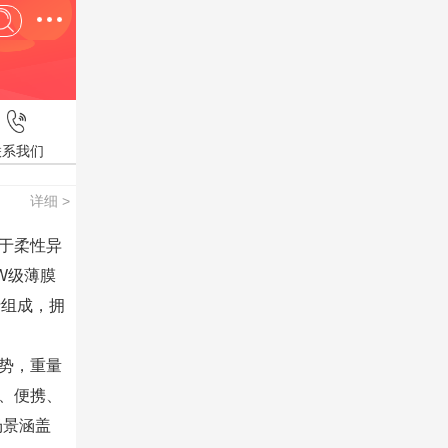
联系我们
详细 >
于柔性异
W级薄膜
士组成，拥
势，重量
性、便携、
场景涵盖