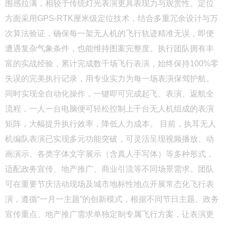
围感拉满，相较于传统灯光表演更具表现力与观赏性。定位
方面采用GPS-RTK厘米级定位技术，结合多重冗余设计与万
次算法验证，确保每一架无人机的飞行轨迹精准无误，即便
遭遇复杂气象条件，也能维持图案完整度。执行团队拥有丰
富的实战经验，累计完成数千场飞行表演，始终保持100%零
失误的完美执行记录，用专业实力为每一场表演保驾护航。
同时实现全自动化操作，一键即可完成起飞、表演、返航全
流程，一人一台电脑便可轻松控制上千台无人机组成的表演
矩阵，大幅提升执行效率，降低人力成本。 目前，执耳无人
机编队表演已实现多元功能突破，可灵活呈现视频播放、动
画演示、各类字体文字展示（含真人手写体）等多种形式，
适配政务宣传、地产推广、商业引流等不同场景需求。团队
可在重要节庆活动现场及城市地标性地点开展常态化飞行表
演，遵循“一月一主题”的创新模式，根据不同节日主题、政务
宣传重点、地产推广需求单独定制专属飞行方案，让表演更