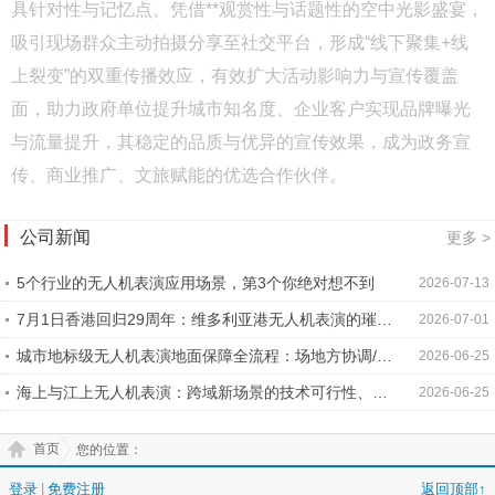
具针对性与记忆点。凭借**观赏性与话题性的空中光影盛宴，
吸引现场群众主动拍摄分享至社交平台，形成“线下聚集+线
上裂变”的双重传播效应，有效扩大活动影响力与宣传覆盖
面，助力政府单位提升城市知名度、企业客户实现品牌曝光
与流量提升，其稳定的品质与优异的宣传效果，成为政务宣
传、商业推广、文旅赋能的优选合作伙伴。
公司新闻
更多 >
5个行业的无人机表演应用场景，第3个你绝对想不到
2026-07-13
7月1日香港回归29周年：维多利亚港无人机表演的璀璨
2026-07-01
时刻
城市地标级无人机表演地面保障全流程：场地方协调/观
2026-06-25
众区隔离/临时电力/现场通讯/应急疏散
海上与江上无人机表演：跨域新场景的技术可行性、合
2026-06-25
规要求与客户案例
首页
您的位置：
登录
|
免费注册
返回顶部↑