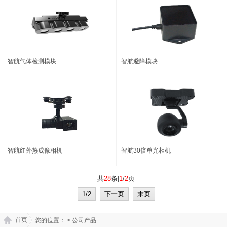
智航气体检测模块
智航避障模块
智航红外热成像相机
智航30倍单光相机
共
28
条|
1
/
2
页
1/2
下一页
末页
首页
您的位置：
> 公司产品