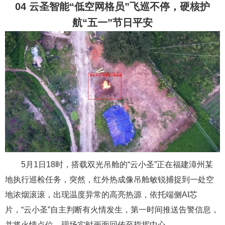
04 云圣智能“低空网格员”飞巡不停，硬核护
航“五一”节日平安
5月1日18时，搭载双光吊舱的“云小圣”正在福建漳州某
地执行巡检任务，突然，红外热成像吊舱敏锐捕捉到一处空
地浓烟滚滚，出现温度异常的高亮热源，依托端侧AI芯
片，“云小圣”自主判断有火情发生，第一时间推送告警信息，
并将火情点位、现场实时画面回传至指挥中心。