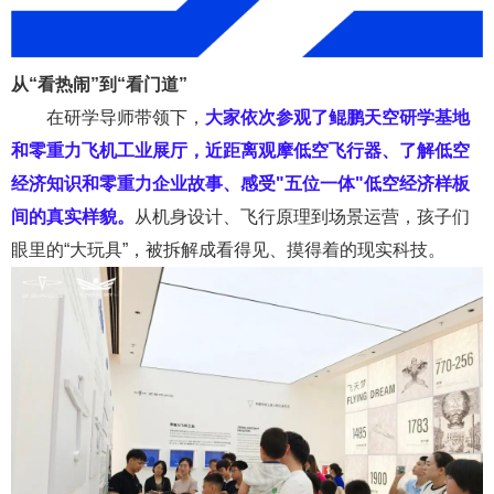
从“看热闹”到“看门道”
在研学导师带领下，
大家依次参观了鲲鹏天空研学基地
和零重力飞机工业展厅，
近距离观摩低空飞行器、了解
低空
经济知识和零重力企业故事
、感受
"
五位一体
"
低空经济样板
间的真实样貌
。
从
机身设计、
飞行原理到
场景
运营，孩子们
眼里的
“
大玩具
”
，
被拆解成看得见、摸得着的现实科技。