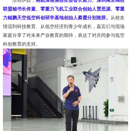
活动
伊始，
南航深港澳校友会会长俞力、深圳南京高校
联盟秘书长佟童、零重力飞机工业联合创始人贾思源、零重
力
鲲鹏天空低空科创研学基地创始人蔡霞分
别致辞。
从校友
情谊到科技教育
、
从低空经济到青少年成长
，
嘉宾们
与现场
家庭分享了对未来产业教育的期待，表达了对共同参与低空
科创教育的支持。