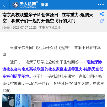
资讯
南京高校联盟亲子科创体验日 | 在零重力-鲲鹏天
空，和孩子们一起打开低空飞行的大门
2026-07-07 19:23
零重力飞机工业
转载
当孩子仰头问
"
飞机为什么能飞起来
"
，答案不只在课本
里。
近日，
一场亲子研学之旅给出了
生动
回答
——
南航深港
澳校友会与南京高校联盟的校友家庭走进零重力-
鲲鹏天空低
空
科创研学基地
。
孩子们一头扎进航空课堂，家长们
围坐
畅
谈低空未来，一场
“
亲子同行、各得其乐
”
的研学之旅，在这里
启航。